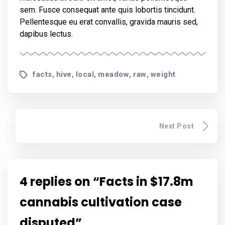
sem. Fusce consequat ante quis lobortis tincidunt.
Pellentesque eu erat convallis, gravida mauris sed,
dapibus lectus.
Tags
facts
hive
local
meadow
raw
weight
,
,
,
,
,
Next Post
4 replies on “Facts in $17.8m
cannabis cultivation case
disputed”