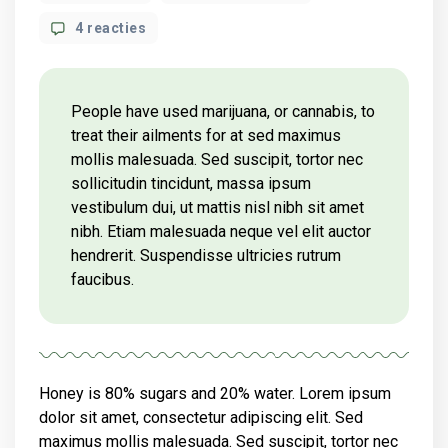
author
op
4 reacties
Facts
in
$17.8m
cannabis
People have used marijuana, or cannabis, to
cultivation
treat their ailments for at sed maximus
case
mollis malesuada. Sed suscipit, tortor nec
disputed
sollicitudin tincidunt, massa ipsum
vestibulum dui, ut mattis nisl nibh sit amet
nibh. Etiam malesuada neque vel elit auctor
hendrerit. Suspendisse ultricies rutrum
faucibus.
Honey is 80% sugars and 20% water. Lorem ipsum
dolor sit amet, consectetur adipiscing elit. Sed
maximus mollis malesuada. Sed suscipit, tortor nec