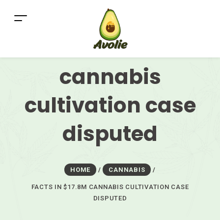
Facts in $17.8m
cannabis
cultivation case
disputed
HOME
/
CANNABIS
/
FACTS IN $17.8M CANNABIS CULTIVATION CASE
DISPUTED