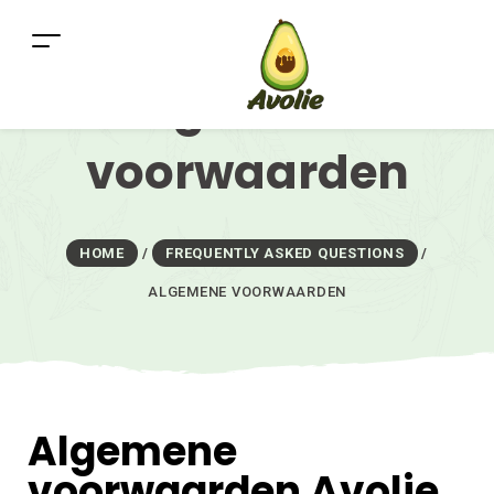
Algemene
voorwaarden
HOME
/
FREQUENTLY ASKED QUESTIONS
/
ALGEMENE VOORWAARDEN
Algemene
voorwaarden Avolie