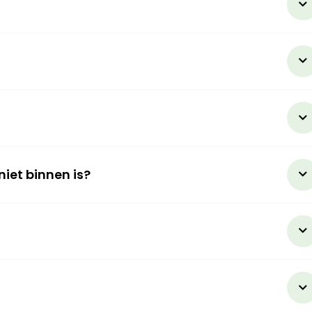
lling?
d?
ng nog niet binnen is?