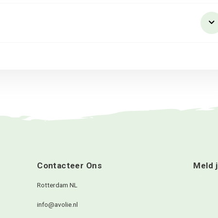
?
en?