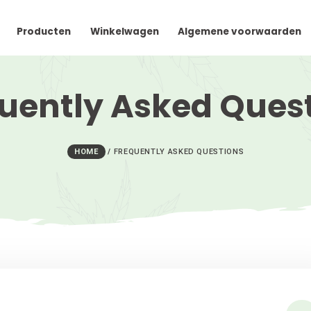
teer Ons
Producten
Winkelwagen
Algeme
requently Asked
HOME
/
FREQUENTLY ASKED QUE