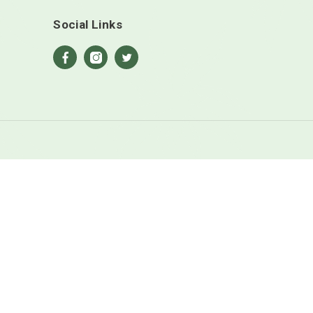
Contacteer Ons
Rotterdam NL
info@avolie.nl
Social Links